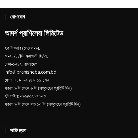
যোগাযোগ
আদর্শ প্রাণিসেবা লিমিটেড
হক টাওয়ার (লেভেল-৯),
জ-২৮/৮/ডি, মহাখালী সি/এ,
ঢাকা-১২১২, বাংলাদেশ
info@pranisheba.com.bd
ফোন: +৮৮ ০২ ৪৮৮ ১১ ১৭২
সকাল ৯ টা থেকে ৬ টা (সপ্তাহের প্রতিটি দিন)
হট লাইন: ০৯৬৪৩২০৭০০৩
সকাল ৯ টা থেকে রাত ১০ টা (সপ্তাহের প্রতিটি দিন)
সাইট ম্যাপ