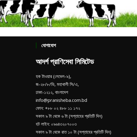
যোগাযোগ
আদর্শ প্রাণিসেবা লিমিটেড
হক টাওয়ার (লেভেল-৯),
জ-২৮/৮/ডি, মহাখালী সি/এ,
ঢাকা-১২১২, বাংলাদেশ
info@pranisheba.com.bd
ফোন: +৮৮ ০২ ৪৮৮ ১১ ১৭২
সকাল ৯ টা থেকে ৬ টা (সপ্তাহের প্রতিটি দিন)
হট লাইন: ০৯৬৪৩২০৭০০৩
সকাল ৯ টা থেকে রাত ১০ টা (সপ্তাহের প্রতিটি দিন)