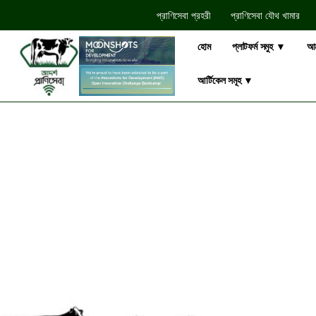
প্রাণিসেবা প্রহরী
প্রাণিসেবা যৌথ খামার​
হোম
প্লাটফর্ম সমুহ ▼
আম
আর্টিকেল সমূহ ▼