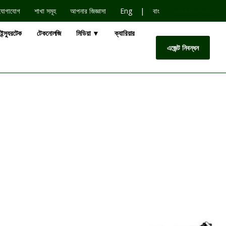
|
যোগাযোগ
শাখা সমূহ
আপনার জিজ্ঞাসা
Eng
বাং
০৯৬৪৩২০৭০০৩
ইন্স্যুরটেক
টেকনোলজি
মিডিয়া ▼
ক্যারিয়ার
এজেন্ট নিবন্ধন