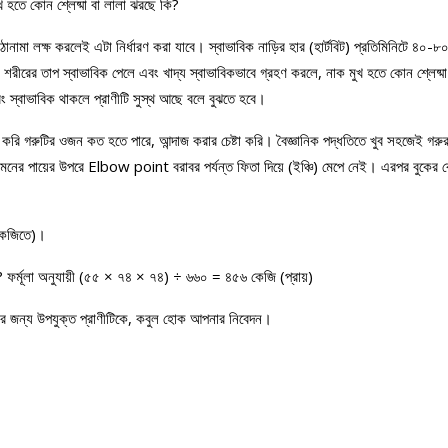
ুখ হতে কোন শ্লেষ্মা বা লালা ঝরছে কি?
ানামা লক্ষ করলেই এটা নির্ধারণ করা যাবে। স্বাভাবিক নাড়ির হার (হার্টবিট) প্রতিমিনিটে ৪০-৮০
 শরীরের তাপ স্বাভাবিক পেলে এবং খাদ্য স্বাভাবিকভাবে গ্রহণ করলে, নাক মুখ হতে কোন শ্লেষ্মা ব
ং স্বাভাবিক থাকলে প্রাণীটি সুস্থ আছে বলে বুঝতে হবে।
করি গরুটির ওজন কত হতে পারে, আন্দাজ করার চেষ্টা করি। বৈজ্ঞানিক পদ্ধতিতে খুব সহজেই গরু
র পায়ের উপরে Elbow point বরাবর পর্যন্ত ফিতা দিয়ে (ইঞ্চি) মেপে নেই। এরপর বুকের বেড় 
(কেজিতে)।
 কত? ফর্মূলা অনুযায়ী (৫৫ × ৭৪ × ৭৪) ÷ ৬৬০ = ৪৫৬ কেজি (প্রায়)
র জন্য উপযুক্ত প্রাণীটিকে, কবুল হোক আপনার নিবেদন।