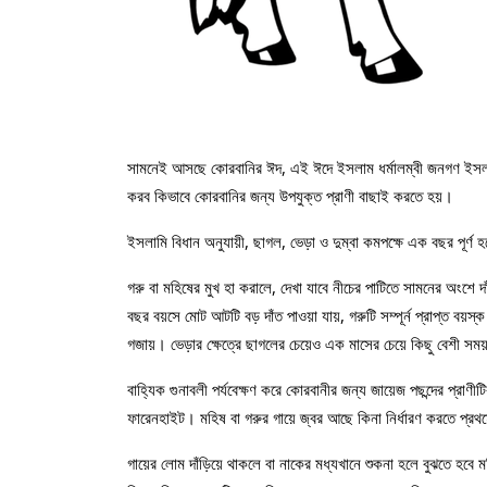
সামনেই আসছে কোরবানির ঈদ, এই ঈদে ইসলাম ধর্মালম্বী জনগণ ইসলামি ব
করব কিভাবে কোরবানির জন্য উপযুক্ত প্রাণী বাছাই করতে হয়।
ইসলামি বিধান অনুযায়ী, ছাগল, ভেড়া ও দুম্বা কমপক্ষে এক বছর পূর্ণ হ
গরু বা মহিষের মুখ হা করালে, দেখা যাবে নীচের পাটিতে সামনের অংশে দ
বছর বয়সে মােট আটটি বড় দাঁত পাওয়া যায়, গরুটি সম্পূর্ন প্রাপ্ত বয়
গজায়। ভেড়ার ক্ষেত্রে ছাগলের চেয়েও এক মাসের চেয়ে কিছু বেশী সম
বাহ্যিক গুনাবলী পর্যবেক্ষণ করে কোরবানীর জন্য জায়েজ পছন্দের প্রাণ
ফারেনহাইট। মহিষ বা গরুর গায়ে জ্বর আছে কিনা নির্ধারণ করতে প্রথম
গায়ের লােম দাঁড়িয়ে থাকলে বা নাকের মধ্যখানে শুকনা হলে বুঝতে হবে