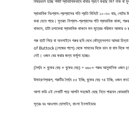
বিষয়গুলি হচ্ছে পশুটি স্বাভাবিকভাবে খাবার গ্রহণ করছে কি? নাক বা ম
স্বাভাবিক নিঃশ্বাস-প্রশ্বাসের গতি প্রতি মিনিটে ১০-৩০ বার, পেটের উঠ
করা যেতে পারে। সুতরাং নিশ্বাস-প্রশ্বাসের গতি স্বাভাবিক থাকা, গরুর
থাকলে, হাটা চলাফেরা স্বাভাবিক থাকলে মল মূত্রের পরিমান আকার ও র
গরু হাটে গিয়ে বা অনলাইনে গরুর ছবি দেখে কৌতূহলবশত আমরা চিন্তা 
of Buttock (লেজের পাশে) থেকে সামনের দিকে ডান বা বাম দিকে সামনে
নেই। ওজন বের করার জন্য ফর্মূলা হচ্ছেঃ
(দৈর্ঘ্য × বুকের বেড় × বুকের বেড়) ÷ ৬৬০= গরুর আনুমানিক ওজন 
উদাহরণস্বরূপ, গরুটির দৈর্ঘ্য ৫৫ ইঞ্চি, বুকের বেড় ৭৪ ইঞ্চি, ওজন
আশা করি এই লেখাটি পড়ে আপনি সহজেই বেছে নিতে পারবেন কোরবানি
সূত্রঃ ডঃ আওলাদ হোসাইন, বাংলা ইনসাইডার