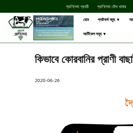
প্রাণিসেবা প্রহরী
প্রাণিসেবা যৌথ খামার​
হোম
প্লাটফর্ম সমুহ ▼
আম
আর্টিকেল সমূহ ▼
কিভাবে কোরবানির প্রাণী বা
2020-06-26