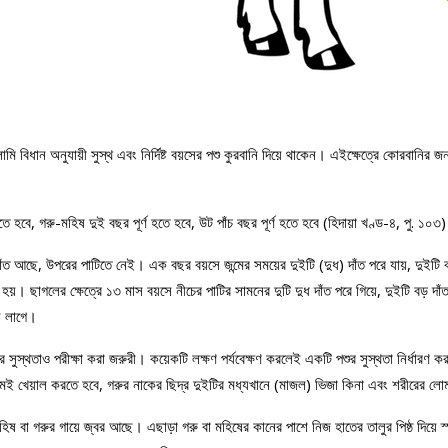
িধান অনুযায়ী সুস্থ এবং নির্দিষ্ট বয়সের পশু কুরবানি দিয়ে থাকেন। এইক্ষেত্রে কোরবানি
তে হবে, গরু-মহিষ দুই বছর পূর্ণ হতে হবে, উট পাঁচ বছর পূর্ণ হতে হবে (হিদায়া খণ্ড-৪, পু. ১০৩
াঁত আছে, উপরের পাটিতে নেই। এক বছর বয়সে জন্মের সময়ের দুইটি (দুধ) দাঁত পরে যায়, দুইটি ব
স্ক হয়। ছাগলের ক্ষেত্রে ১৩ মাস বয়সে নীচের পাটির সামনের দুটি দুধ দাঁত পরে গিয়ে, দুইটি বড় 
য় লাগে।
ীটির সুস্থতাও পরীক্ষা করা জরুরী। কয়েকটি লক্ষণ পর্যবেক্ষণ করলেই একটি পশুর সুস্থতা নির্ধার
েই খেয়াল করতে হবে, গরুর নাকের ছিদ্র দুইটির মধ্যখানে (মাজল) ভিজা কিনা এবং শরীরের লােম
 মহিষ বা গরুর গায়ে জ্বর আছে। এছাড়া গরু বা মহিষের কানের পাশে নিজ হাতের তালুর পিষ্ঠ দিয়ে