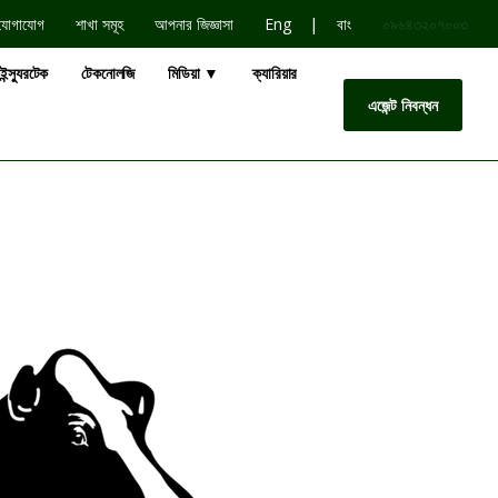
|
যোগাযোগ
শাখা সমূহ
আপনার জিজ্ঞাসা
Eng
বাং
০৯৬৪৩২০৭০০৩
ইন্স্যুরটেক
টেকনোলজি
মিডিয়া ▼
ক্যারিয়ার
এজেন্ট নিবন্ধন