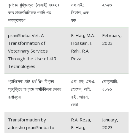
কৃত্রিম বুদ্ধিমত্তা (এআই) ব্যবহার
এফ.এইচ.
২০২৩
করে মাজলভিত্তিক গবাদি পশু
সিফাত, এফ.
শনাক্তকরণ
হক
praniSheba Vet: A
F. Haq, M.A.
February,
Transformation of
Hossain, I.
2023
Veterinary Services
Rahi, R.A.
Through the Use of 4IR
Reza
Technologies
প্রাণিসেবা ভেট: ৪র্থ শিল্প বিপ্লব
এফ. হক, এম.এ.
ফেব্রুয়ারি,
প্রযুক্তির মাধ্যমে পশুচিকিৎসা সেবার
হোসেন, আই.
২০২৩
রূপান্তর
রাহী, আর.এ.
রেজা
Transformation by
R.A. Reza,
January,
adorsho praniSheba to
F. Haq,
2023