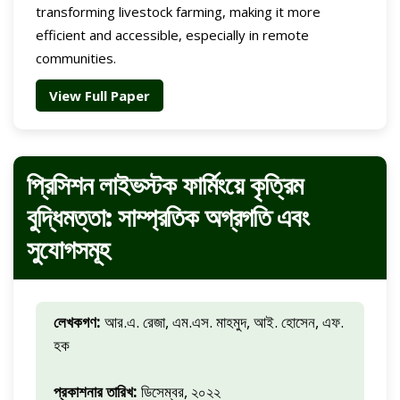
transforming livestock farming, making it more
efficient and accessible, especially in remote
communities.
View Full Paper
প্রিসিশন লাইভস্টক ফার্মিংয়ে কৃত্রিম
বুদ্ধিমত্তা: সাম্প্রতিক অগ্রগতি এবং
সুযোগসমূহ
লেখকগণ:
আর.এ. রেজা, এম.এস. মাহমুদ, আই. হোসেন, এফ.
হক
প্রকাশনার তারিখ:
ডিসেম্বর, ২০২২