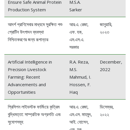
Ensure Safe Animal Protein
M.S.A.
Production System
Sarker
আদর্শ প্রাণিসেবার মাধ্যমে সুরক্ষিত পশু
আর.এ. রেজা,
জানুয়ারি,
প্রোটিন উৎপাদন ব্যবস্থা
এফ. হক,
২০২৩
নিশ্চিতকরণের জন্য রূপান্তর
এম.এস.এ.
সরকার
Artificial Intelligence in
R.A. Reza,
December,
Precision Livestock
M.S.
2022
Farming: Recent
Mahmud, I.
Advancements and
Hossen, F.
Opportunities
Haq
প্রিসিশন লাইভস্টক ফার্মিংয়ে কৃত্রিম
আর.এ. রেজা,
ডিসেম্বর,
বুদ্ধিমত্তা: সাম্প্রতিক অগ্রগতি এবং
এম.এস. মাহমুদ,
২০২২
সুযোগসমূহ
আই. হোসেন,
এফ. হক