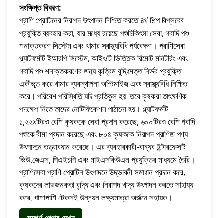
সংক্ষিপ্ত বিবরণ:
প্রাণি প্রোটিনের নিরাপদ উৎপাদন নিশ্চিত করতে ৪র্থ শিল্প বিপ্লবের
প্রযুক্তি ব্যবহার করা, যার মধ্যে রয়েছে পশুচিকিৎসা সেবা, গবাদি পশু
শনাক্তকরণ সিস্টেম এবং খামার স্বাস্থ্যবিধি পর্যবেক্ষণ। প্রাণিসেবা
প্ল্যাটফর্মটি ইআরপি সিস্টেম, আইওটি ভিত্তিক রিমোট মনিটরিং এবং
গবাদি পশু শনাক্তকরণের জন্য কৃত্রিম বুদ্ধিমত্ত নির্ভর প্রযুক্তি
একীভূত করে খামার ব্যবস্থাপনা অপ্টিমাইজ এবং স্বাস্থ্যবিধি নিশ্চিত
করে। পরিবেশ পরিস্থিতি যদি প্রতিকূল হয়, তবে কৃষকরা তাৎক্ষণিক
পদক্ষেপ নিতে তাদের নোটিফিকেশন পাঠানো হয়। প্ল্যাটফর্মটি
১,২২৯টিরও বেশি কৃষককে সেবা প্রদান করেছে, ৬০০টিরও বেশি গবাদি
পশুকে বীমা প্রদান করেছে এবং ৮০৪ কৃষককে নিরাপদ প্রাণিজ পণ্য
উৎপাদনে তত্ত্বাবধান করেছে। এর ব্যবহারকারী-বান্ধব ইন্টারফেসটি
ভিউ.জেএস, পিএইচপি এবং মাইএসকিউএল প্রযুক্তির মাধ্যমে তৈরি।
প্রাণিসেবা প্রাণি প্রোটিন উৎপাদনে উদ্ভাবনী সমাধান প্রদান করে,
কৃষকদের লাভজনকতা বৃদ্ধি এবং নিরাপদ খাদ্য উৎপাদন করতে সাহায্য
করে, পাশাপাশি টেকসই উন্নয়ন লক্ষ্যমাত্রা অর্জনে সহায়ক।
সম্পূর্ণ পেপার দেখুন