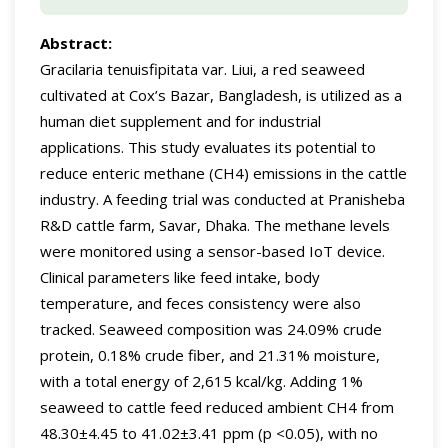
Abstract:
Gracilaria tenuisfipitata var. Liui, a red seaweed
cultivated at Cox’s Bazar, Bangladesh, is utilized as a
human diet supplement and for industrial
applications. This study evaluates its potential to
reduce enteric methane (CH4) emissions in the cattle
industry. A feeding trial was conducted at Pranisheba
R&D cattle farm, Savar, Dhaka. The methane levels
were monitored using a sensor-based IoT device.
Clinical parameters like feed intake, body
temperature, and feces consistency were also
tracked. Seaweed composition was 24.09% crude
protein, 0.18% crude fiber, and 21.31% moisture,
with a total energy of 2,615 kcal/kg. Adding 1%
seaweed to cattle feed reduced ambient CH4 from
48.30±4.45 to 41.02±3.41 ppm (p <0.05), with no