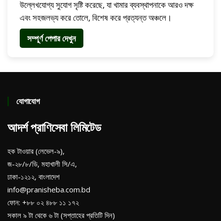
উল্লেখযোগ্য সুযোগ সৃষ্টি করেছে, যা খামার ব্যবস্থাপনাকে আরও দক্ষ
এবং সহজলভ্য করে তোলে, বিশেষ করে প্রত্যন্ত অঞ্চলে।
সম্পূর্ণ পেপার দেখুন
যোগাযোগ
আদর্শ প্রাণিসেবা লিমিটেড
হক টাওয়ার (লেভেল-৯),
জ-২৮/৮/ডি, মহাখালী সি/এ,
ঢাকা-১২১২, বাংলাদেশ
info@pranisheba.com.bd
ফোন: +৮৮ ০২ ৪৮৮ ১১ ১৭২
সকাল ৯ টা থেকে ৬ টা (সপ্তাহের প্রতিটি দিন)