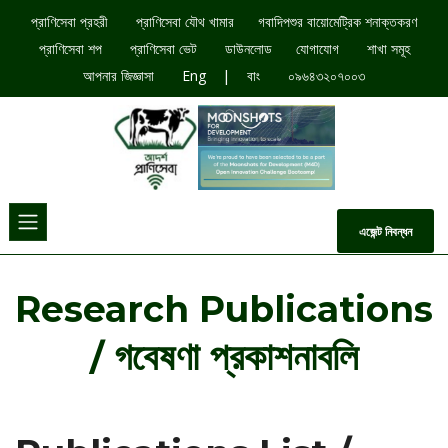
প্রাণিসেবা প্রহরী
প্রাণিসেবা যৌথ খামার​
গবাদিপশুর বায়োমেট্রিক শনাক্তকরণ
প্রাণিসেবা শপ
প্রাণিসেবা ভেট
ডাউনলোড​
যোগাযোগ
শাখা সমূহ
|
আপনার জিজ্ঞাসা
Eng
বাং
০৯৬৪৩২০৭০০৩
এজেন্ট নিবন্ধন
Research Publications
গবেষণা প্রকাশনাবলি
/