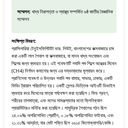
সম্মেলন:
খাদ্য নিরাপত্তা ও স্বাস্থ্য সম্পর্কিত ৬ষ্ঠ জাতীয় বৈজ্ঞানিক
সম্মেলন
সংক্ষিপ্ত বিবরণ:
গ্রাসিলারিয়া টেনুইসফিপিটাটা ভার. লিউই, বাংলাদেশের কক্সবাজারে চাষ
করা একটি লাল শৈবাল যা কক্সবাজারে, যা মানব খাদ্য সংযোজন এবং
শিল্পের জন্য ব্যবহৃত হয়। এই গবেষণাটি গবাদি পশু শিল্পে অন্ত্রের মিথেন
(CH4) নির্গমন কমানোর জন্য এর সম্ভাব্যতার মূল্যায়ন করে।
প্রাণিসেবা গবেষণা ও উন্নয়ন গবাদি পশু খামার, সাভার, ঢাকায়, একটি
ফিডিং ট্রায়াল পরিচালিত হয়। একটি সেন্সর-ভিত্তিক আইওটি ডিভাইস
ব্যবহার করে মিথেনের মাত্রা পর্যবেক্ষণ করা হয়েছিল। ফিড গ্রহণ,
শরীরের তাপমাত্রা, এবং মলের সামঞ্জস্যতার মতো ক্লিনিক্যাল
প্যারামিটারও মনিটর করা হয়েছিল। সামুদ্রিক শৈবালের গঠন ছিল
২৪.০৯% অপরিশোধিত প্রোটিন, ০.১৮% অপরিশোধিত ফাইবার, এবং
২১.৩১% আর্দ্রতা, যার মোট শক্তি ছিল ২৬১৫ কিলোক্যালরি/কেজি।