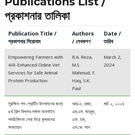
Publications List /
প্রকাশনার তালিকা
Publication Title /
Authors
Date /
প্রকাশনার শিরোনাম
/ লেখকগণ
তারিখ
Empowering Farmers with
R.A. Reza,
March 2,
4IR-Enhanced Online Vet
M.S.
2024
Services for Safe Animal
Mahmud, F.
Protein Production
Haq, S.K.
Paul
সুরক্ষিত পশু প্রোটিন উৎপাদনের জন্য
আর.এ. রেজা,
মার্চ ২, ২০২৪
৪র্থ শিল্প বিপ্লব-সক্ষম অনলাইন
এম.এস. মাহমুদ,
পশুচিকিৎসা সেবা দিয়ে কৃষকদের
এফ. হক,
ক্ষমতায়ন
এস.কে. পাল