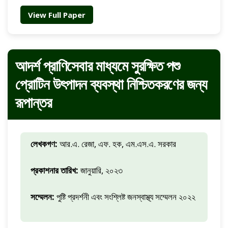
View Full Paper
আদর্শ প্রাণিসেবার মাধ্যমে সুরক্ষিত পশু
প্রোটিন উৎপাদন ব্যবস্থা নিশ্চিতকরণের জন্য
রূপান্তর
লেখকগণ:
আর.এ. রেজা, এফ. হক, এম.এস.এ. সরকার
প্রকাশনার তারিখ:
জানুয়ারি, ২০২৩
সম্মেলন:
পুষ্টি প্রদর্শনী এবং সংশ্লিষ্ট জনস্বাস্থ্য সম্মেলন ২০২২