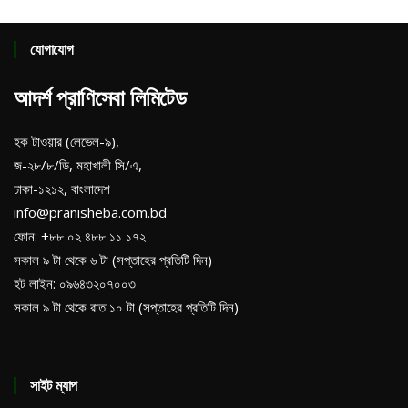
যোগাযোগ
আদর্শ প্রাণিসেবা লিমিটেড
হক টাওয়ার (লেভেল-৯),
জ-২৮/৮/ডি, মহাখালী সি/এ,
ঢাকা-১২১২, বাংলাদেশ
info@pranisheba.com.bd
ফোন: +৮৮ ০২ ৪৮৮ ১১ ১৭২
সকাল ৯ টা থেকে ৬ টা (সপ্তাহের প্রতিটি দিন)
হট লাইন: ০৯৬৪৩২০৭০০৩
সকাল ৯ টা থেকে রাত ১০ টা (সপ্তাহের প্রতিটি দিন)
সাইট ম্যাপ