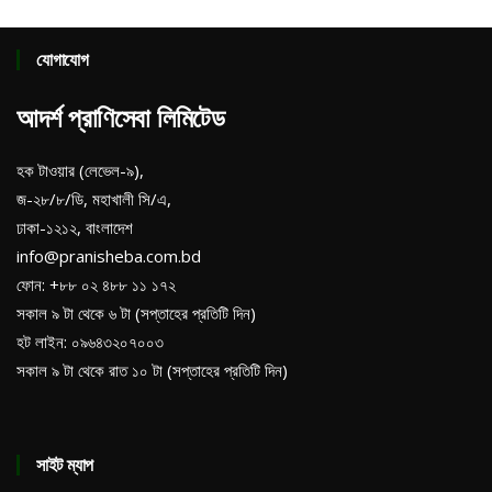
যোগাযোগ
আদর্শ প্রাণিসেবা লিমিটেড
হক টাওয়ার (লেভেল-৯),
জ-২৮/৮/ডি, মহাখালী সি/এ,
ঢাকা-১২১২, বাংলাদেশ
info@pranisheba.com.bd
ফোন: +৮৮ ০২ ৪৮৮ ১১ ১৭২
সকাল ৯ টা থেকে ৬ টা (সপ্তাহের প্রতিটি দিন)
হট লাইন: ০৯৬৪৩২০৭০০৩
সকাল ৯ টা থেকে রাত ১০ টা (সপ্তাহের প্রতিটি দিন)
সাইট ম্যাপ